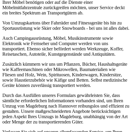
Ihrer Möbel benötigen oder auf die Dienste einer
Möbelmitfahrzentrale zurückgreifen möchten, unser Service deckt
ein breites Spektrum an Transportgütern ab.
Von Umzugskartons über Fahrräder und Fitnessgeräte bis hin zu
Sportausrüstung wie Skier oder Snowboards - bei uns ist alles dabei.
Auch Campingausrüstung, Möbel, Musikinstrumente sowie
Elektronik wie Fernseher und Computer werden von uns
transportiert. Ebenso sicher befördert werden Werkzeuge, Koffer,
Reisetaschen, Autoteile, Kunstgegenstände und Antiquitäten.
Zusätzlich kümmern wir uns um Pflanzen, Bücher, Haushaltsgeräte
wie Kaffeemaschinen oder Mikrowellen, Baumaterialien wie
Fliesen und Holz, Wein, Spirituosen, Kinderwagen, Kindersitze,
sowie Haustierzubehör wie Käfige und Betten. Selbst medizinische
Geräte können zuverlässig transportiert werden.
Durch das Ausfüllen unseres Formulars gewährleisten Sie, dass
sämtliche erforderlichen Informationen vorhanden sind, um Ihren
Umzug von Magdeburg nach Hannover reibungslos und effizient zu
gestalten. Unsere maßgeschneiderten Angebote berücksichtigen
jeden Aspekt Ihres Umzugs in Magdeburg, unabhängig von der Art
oder Menge der zu transportierenden Güter.
Verlassen Sie sich auf unseren allumfassenden Service, um Ihren