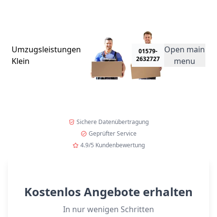
Umzugsspecial!
• Jetzt kostenlos anfragen und 23% Rabatt auf Ihr
Angebot erhalten! Nur für kurze Zeit!
→
Umzugsleistungen
Open main
01579-
2632727
Klein
menu
Sichere Datenübertragung
Geprüfter Service
4.9/5 Kundenbewertung
Kostenlos Angebote erhalten
In nur wenigen Schritten