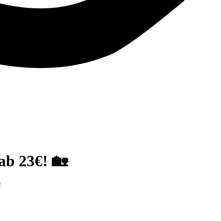
ab 23€! 🏡
!